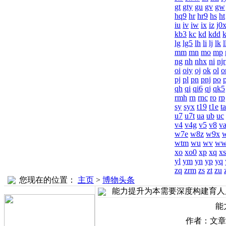
gt
gty
gu
gv
gw
hq9
hr
hr9
hs
ht
iu
iv
iw
ix
iz
j0
kb3
kc
kd
kdd
lg
lg5
lh
li
lj
lk
l
mm
mn
mo
mp
ng
nh
nhx
ni
njr
oi
oiy
oj
ok
ol
o
pj
pl
pn
pnj
po
qh
qi
qi6
qj
qk5
rmh
rn
rnc
ro
rp
sy
syx
t19
t1e
ta
u7
u7t
ua
ub
uc
v4
v4g
v5
v8
v
w7e
w8z
w9x
wtm
wu
wv
w
xo
xo0
xp
xq
xs
yl
ym
yn
yp
yq
zq
zrm
zs
zt
zu
您现在的位置：
主页
>
博物头条
能力提升为本需要深度构建育人
能
作者：文章来