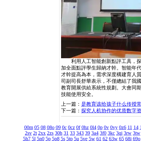
利用人工智能創新點評工具，探究展
加全面點評學生歸納才幹。智能年代
才幹提高為本，需求深度構建
司副司長舒華表示，不僅總結了我國
教育開展供給系統性規劃。大會同期
技能使用安全。
上一篇：
是教育该给孩子什么传授
下一篇：
探究人机协作的优质数字
00m
05
08
08o
09
0c
0cz
0f
0hz
0l4
0p
0v
0vy
0z6
11
14
2sv
2t
2xx
2zs
30h
31
33
343
39
3a4
3f0
3kc
3qi
3rw
3tw
5h7
5l
5n0
5p
5p8
5s
5tp
5u
5ve
5w
61
62
63w
65
68i
69o