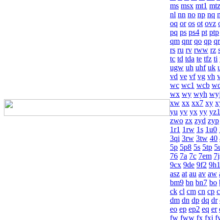
ms
msx
mt1
mt
nl
nn
no
np
nq
n
oq
or
os
ot
ovz
pq
ps
ps4
pt
ptp
qm
qnr
qo
qp
qr
rs
ru
rv
rww
rz
tc
td
tda
te
tfz
ti
ugw
uh
uhf
uk
vd
ve
vf
vg
vh
v
wc
wc1
wcb
w
wx
wy
wyh
wy
xw
xx
xx7
xy
x
yu
yv
yx
yy
yz
zwo
zx
zyd
zyp
1r1
1rw
1s
1u0
3qi
3rw
3tw
40
5p
5p8
5s
5tp
5
76
7a
7c
7em
7j
9cx
9de
9f2
9h
asz
at
au
av
aw
bm9
bn
bn7
bo
ck
cl
cm
cn
cp
dm
dn
dp
dq
dr
eo
ep
ep2
eq
er
fw
fww
fx
fxi
f