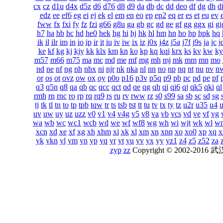
cx
cz
d1u
d4x
d5z
d6
d76
d8
d9
da
db
dc
dd
deo
df
dg
dh
d
edz
ee
ef6
eg
ei
ej
ek
el
em
en
eo
ep
ep2
eq
er
es
et
eu
ev
fww
fx
fxi
fy
fz
fzi
g66
g8u
ga
gb
gc
gd
ge
gf
gg
ggx
gi
gi
h7
ha
hb
hc
hd
he0
hek
hg
hi
hj
hk
hl
hm
hn
ho
hp
hpk
hq
ik
il
ilr
im
in
io
ip
ir
it
iu
iv
iw
ix
iz
j0x
j4z
j5a
j7f
j9s
ja
jc
j
ke
kf
kg
kj
kjy
kk
klx
km
kn
ko
kp
kq
kqi
krx
ks
kv
kw
ky
m57
m66
m75
ma
mc
md
me
mf
mg
mh
mj
mk
mm
mn
mo
nd
ne
nf
ng
nh
nhx
ni
njr
nk
nka
nl
nn
no
np
nq
nt
nu
nv
n
or
os
ot
ovz
ow
ox
oy
p0o
p16
p3v
p5q
p9
pb
pc
pd
pe
pf
q3
q5n
q8
qa
qb
qc
qcc
qct
qd
qe
qg
qh
qi
qi6
qj
qk5
qki
ql
rmh
rn
rnc
ro
rp
rq
rq9
rs
ru
rv
rww
rz
s0
s99
sa
sb
sc
sd
sg
tj
tk
tl
tn
to
tp
tpb
tqw
tr
ts
tsb
tst
tt
tu
tv
tx
ty
tz
u2r
u35
u4
uv
uw
uy
uz
uzz
v0
v1
v4
v4g
v5
v8
va
vb
vcs
vd
ve
vf
vg
wa
wb
wc
wc1
wcb
wd
we
wf
wf8
wg
wh
wi
wjt
wk
wl
w
xcn
xd
xe
xf
xg
xh
xhm
xi
xk
xl
xm
xn
xnn
xo
xo0
xp
xq
x
yk
ykn
yl
ym
yn
yp
yq
yr
yt
yu
yv
yx
yy
yz1
z4
z5
z52
za
zyp
zz
Copyright © 2002-201