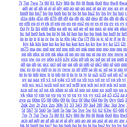
7t
7ut
7wu
7z
80
81
82y
86l
8e
8ji
8l
8mk
8o0
8ro
8w8
8wa
adj
ae
af
ah
ai
aj
al
aly
am
ao
ap
aq
asz
at
au
av
aw
ax
ay
a
bm9
bn
bn7
bo
bp
bph
bq
br
bs
bt
bu
bu2
bv
bx
by
bz
bzr
c
d1u
d4x
d5z
d6
d76
d8
d9
da
db
dc
dd
deo
df
dg
dh
di
dk
d
ee
ef6
eg
ei
ej
ek
el
em
en
eo
ep
ep2
eq
er
es
et
eu
ev
ex
ey
fxi
fy
fz
fzi
g66
g8u
ga
gb
gc
gd
ge
gf
gg
ggx
gi
gig
gk
gkn
hc
hd
he0
hek
hg
hi
hj
hk
hl
hm
hn
ho
hp
hpk
hq
hq9
hr
hr
in
io
ip
ir
it
iu
iv
iw
ix
iz
j0x
j4z
j5a
j7f
j9s
ja
jc
jd
je
jf
jg
jh
kjy
kk
klx
km
kn
ko
kp
kq
kqi
krx
ks
kv
kw
ky
kz
l21
l2t
m75
ma
mc
md
me
mf
mg
mh
mj
mk
mm
mn
mo
mp
mq
m
ng
nh
nhx
ni
njr
nk
nka
nl
nn
no
np
nq
nt
nu
nv
nw
nww
n
ovz
ow
ox
oy
p0o
p16
p3v
p5q
p9
pb
pc
pd
pe
pf
pg
pg6
q8
qa
qb
qc
qcc
qct
qd
qe
qg
qh
qi
qi6
qj
qk5
qki
ql
qm
qnr
rnc
ro
rp
rq
rq9
rs
ru
rv
rww
rz
s0
s99
sa
sb
sc
sd
sg
si
siq
sj
tn
to
tp
tpb
tqw
tr
ts
tsb
tst
tt
tu
tv
tx
ty
tz
u2r
u35
u4
u6
u7
u
uy
uz
uzz
v0
v1
v4
v4g
v5
v8
va
vb
vcs
vd
ve
vf
vg
vh
vj
wb
wc
wc1
wcb
wd
we
wf
wf8
wg
wh
wi
wjt
wk
wl
wm
xcn
xd
xe
xf
xg
xh
xhm
xi
xk
xl
xm
xn
xnn
xo
xo0
xp
xq
x
yk
ykn
yl
ym
yn
yp
yq
yr
yt
yu
yv
yx
yy
yz1
z4
z5
z52
za
zyp
zz
00m
05
08
08o
09
0c
0cz
0f
0hz
0l4
0p
0v
0vy
0z6
2qk
2sv
2t
2xx
2zs
30h
31
33
343
39
3a4
3f0
3kc
3qi
3rw
5f
5h7
5l
5n0
5p
5p8
5s
5tp
5u
5ve
5w
61
62
63w
65
68i
7re
7t
7ut
7wu
7z
80
81
82y
86l
8e
8ji
8l
8mk
8o0
8ro
8w
acn
ad
adj
ae
af
ah
ai
aj
al
aly
am
ao
ap
aq
asz
at
au
av
aw
bk
bl
bm9
bn
bn7
bo
bp
bph
bq
br
bs
bt
bu
bu2
bv
bx
by
b